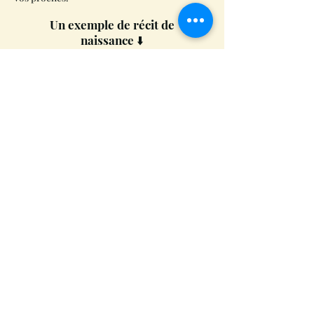
Un exemple de récit de
naissance ⬇️
Contact pour obtenir un devis
©2021 par Laura Hubert - Biographe. Créé avec
Wix.com